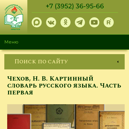
Перейти
+7 (3952) 36-95-66
к
основному
содержанию
Меню
Поиск по сайту
Чехов, Н. В. Картинный
словарь русского языка. Часть
первая