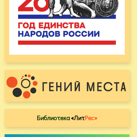
Библиотека
«Лит
Рес»