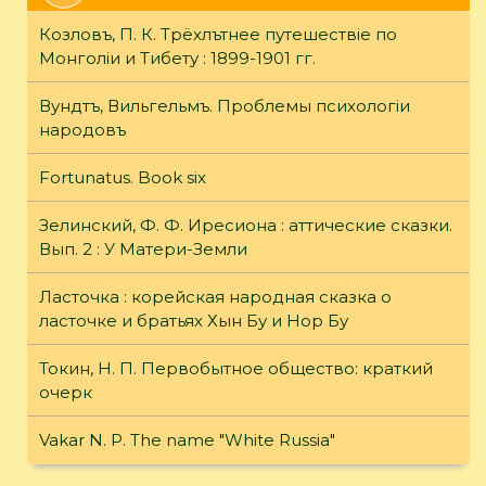
Козловъ, П. К. Трёхлътнее путешествiе по
Монголiи и Тибету : 1899-1901 гг.
Вундтъ, Вильгельмъ. Проблемы психологiи
народовъ
Fortunatus. Book six
Зелинский, Ф. Ф. Иресиона : аттические сказки.
Вып. 2 : У Матери-Земли
Ласточка : корейская народная сказка о
ласточке и братьях Хын Бу и Нор Бу
Токин, Н. П. Первобытное общество: краткий
очерк
Vakar N. P. The name "White Russia"