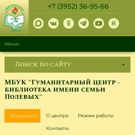
Перейти
+7 (3952) 36-95-66
к
основному
содержанию
Меню
Поиск по сайту
МБУК "Гуманитарный центр -
библиотека имени семьи
Полевых"
Главные
О центре
Режим работы
Документы
(активная
вкладки
вкладка)
Контакты