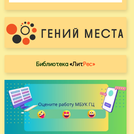
Библиотека
«Лит
Рес»