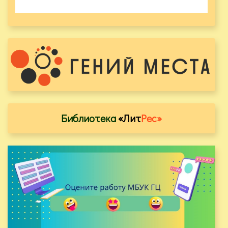
Библиотека
«Лит
Рес»