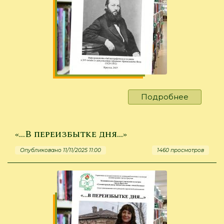
Подробнее
о
Поэт-
пейзажи
Фет
«…В переизбытке дня...»
Опубликовано 11/11/2025 11:00
1460 просмотров