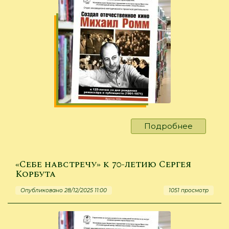
слышит
Подробнее
о
«Создал
отечест
кино»
«Себе навстречу» к 70-летию Сергея
Корбута
Опубликовано 28/12/2025 11:00
1051 просмотр