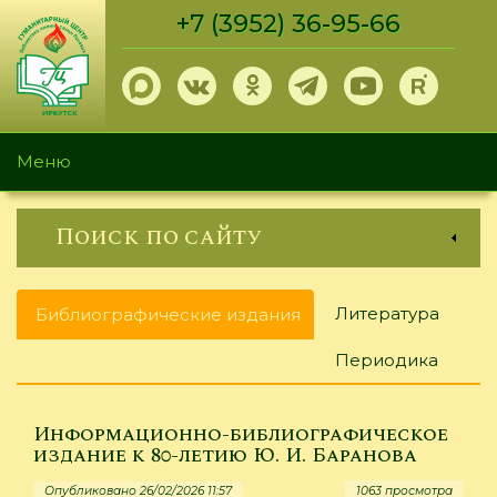
Перейти
+7 (3952) 36-95-66
к
основному
содержанию
Меню
Поиск по сайту
Главные
Литература
Библиографические издания
(активная
вкладки
вкладка)
Периодика
Информационно-библиографическое
издание к 80-летию Ю. И. Баранова
Опубликовано 26/02/2026 11:57
1063 просмотра