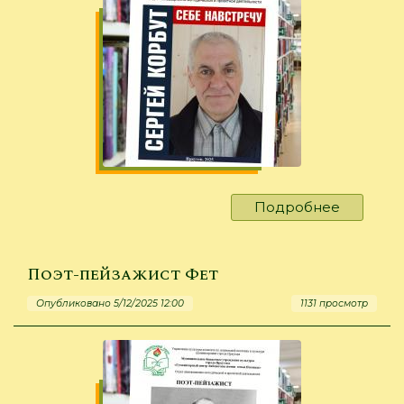
Подробнее
о
«Себе
навстре
к
Поэт-пейзажист Фет
70-
Опубликовано 5/12/2025 12:00
1131 просмотр
летию
Сергея
Корбута