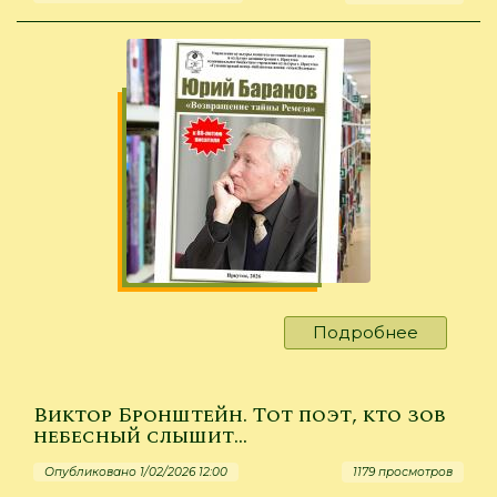
Подробнее
о
Информ
библиог
издание
Виктор Бронштейн. Тот поэт, кто зов
к
небесный слышит…
80-
Опубликовано 1/02/2026 12:00
1179 просмотров
летию