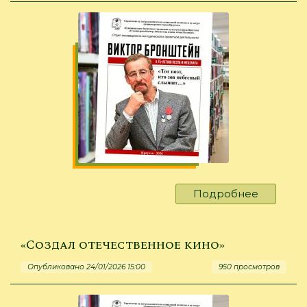
Ю.
И.
Баранов
Подробнее
о
Виктор
Бронште
Тот
«Создал отечественное кино»
поэт,
Опубликовано 24/01/2026 15:00
950 просмотров
кто
зов
небесны