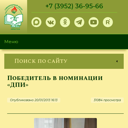
Перейти
+7 (3952) 36-95-66
к
основному
содержанию
Меню
Поиск по сайту
Победитель в номинации
«ДПИ»
Опубликовано 20/01/2013 16:13
31084 просмотра