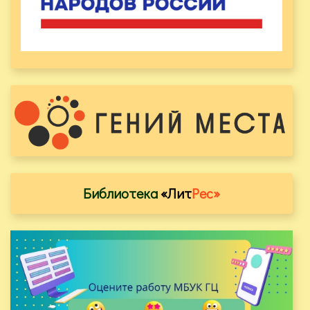
Библиотека
«Лит
Рес»