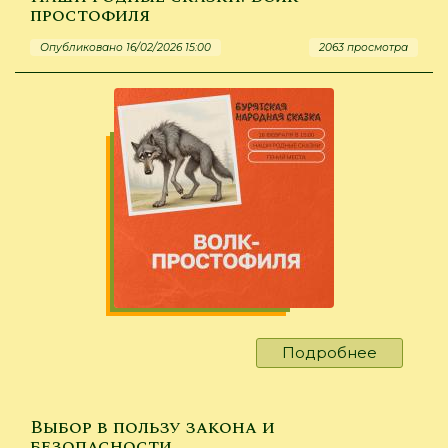
средств
простофиля
Опубликовано 16/02/2026 15:00
2063 просмотра
Подробнее
о
Наши
родные
сказки.
Выбор в пользу закона и
Волк-
безопасности