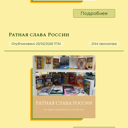
Подробнее
о
«Язык
родной,
дружи
Ратная слава России
со
Опубликовано 20/02/2026 17:34
2144 просмотра
мной»