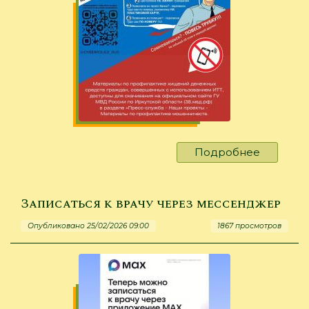
Подробнее
о
Кибербе
требует
регуляр
Записаться к врачу через мессенджер
обновле
Опубликовано 25/02/2026 09:00
1867 просмотров
знаний