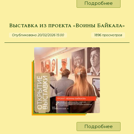
Подробнее
о
Ратная
слава
России
Выставка из проекта «Воины Байкала»
Опубликовано 20/02/2026 15:00
1896 просмотров
Подробнее
о
Выставк