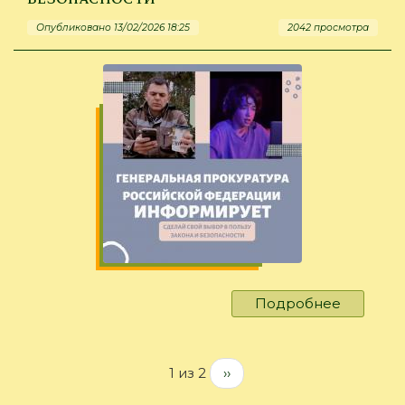
простоф
Опубликовано 13/02/2026 18:25
2042 просмотра
Подробнее
о
Выбор
в
пользу
1 из 2
››
закона
и