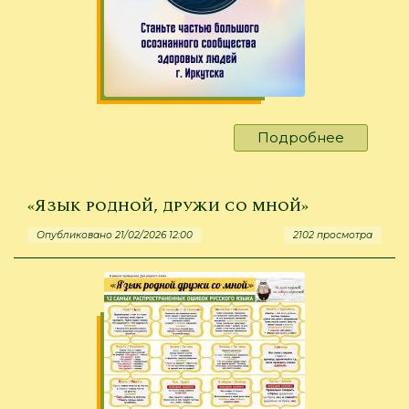
Подробнее
о
Станьте
частью
большог
«Язык родной, дружи со мной»
осознан
Опубликовано 21/02/2026 12:00
2102 просмотра
сообщес
здоровы
людей
г.
Иркутск