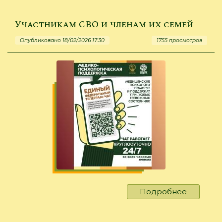
из
проекта
Участникам СВО и членам их семей
«Воины
Опубликовано 18/02/2026 17:30
1755 просмотров
Байкала
Подробнее
о
Участни
СВО