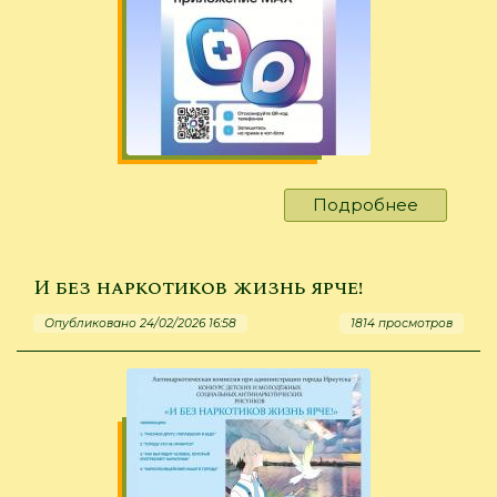
Подробнее
о
Записат
к
врачу
И без наркотиков жизнь ярче!
через
Опубликовано 24/02/2026 16:58
1814 просмотров
мессен