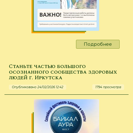
Подробнее
о
И
без
наркоти
Станьте частью большого
жизнь
осознанного сообщества здоровых
людей г. Иркутска
ярче!
Опубликовано 24/02/2026 12:42
1794 просмотра