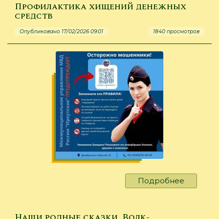
и
Профилактика хищений денежных
членам
средств
их
Опубликовано 17/02/2026 09:01
1840 просмотров
семей
Подробнее
о
Профила
хищени
денежн
Наши родные сказки. Волк-