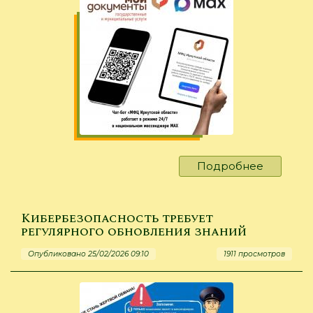
Подробнее
о
О
чат-
боте
Кибербезопасность требует
«МФЦ
регулярного обновления знаний
Иркутск
Опубликовано 25/02/2026 09:10
1911 просмотров
области»