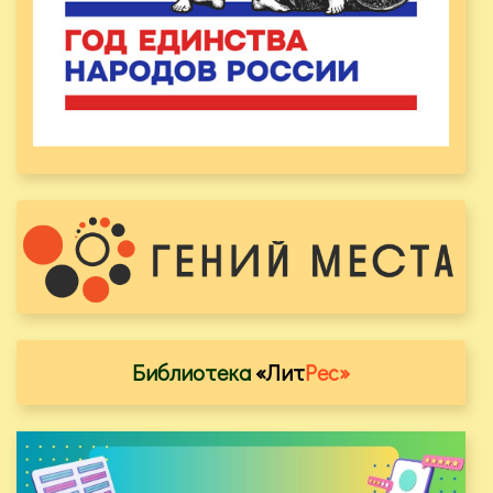
Библиотека
«Лит
Рес»