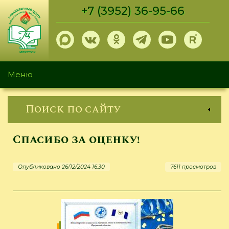
Перейти
+7 (3952) 36-95-66
к
основному
содержанию
Меню
Поиск по сайту
Спасибо за оценку!
Опубликовано 26/12/2024 16:30
7611 просмотров