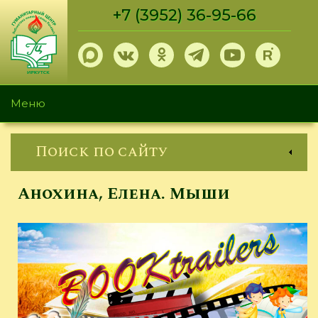
Перейти
+7 (3952) 36-95-66
к
основному
содержанию
Меню
Поиск по сайту
Анохина, Елена. Мыши