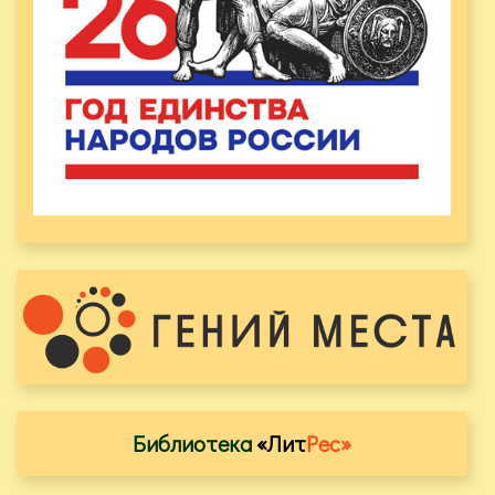
Библиотека
«Лит
Рес»