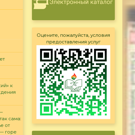
Оцените, пожалуйста, условия
предоставления услуг
ет
ий» к
ждения
 —
так сама:
е от
 — горе