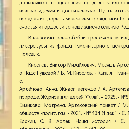
дальнейшего процветания, продолжая вдохно
новыми идеями и достижениями. Пусть эта с
продолжит дарить маленьким гражданам Рос
счастья и гордости за нашу замечательную Род
В информационно-библиографическом изд
литературы из фонда Гуманитарного центра
Полевых.
Киселёв, Виктор Михайлович. Месяц в Арте
о Наде Рушевой / В. М. Киселёв. - Кызыл : Тувинс
с.
Артёмова, Анна. Живая легенда / А. Артёмов
природе. Журнал для детей "Филя". – 2025. - №5 .
Бизикова, Матрена. Артековский привет / М. 
обществ.-полит. газ. - 2021. - № 134 (1 дек.). - С. 
Ерохин, С. В. Артек. Наша история / С. 
образование. - 2024. - № 2. - С.167-188.