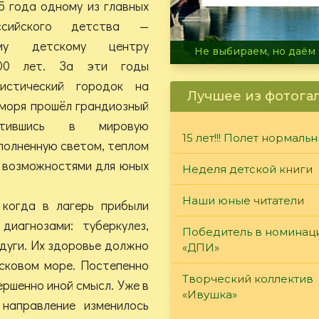
5 года одному из главных
ссийского детства —
ому детскому центру
В огне не горит, в воде 
00 лет. За эти годы
истический городок на
Лучшее из фотога
 моря прошёл грандиозный
атившись в мировую
15 лет!!! Полет нормаль
полненную светом, теплом
 возможностями для юных
Неделя детской книги
Наши юные читатели
 когда в лагерь прибыли
иагнозами: туберкулез,
Победитель в номинац
едуги. Их здоровье должно
«ДПИ»
асковом море. Постепенно
Творческий коллектив
ршенно иной смысл. Уже в
«Ивушка»
 направление изменилось