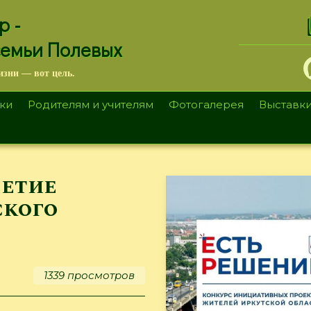
.
р -
семьи Полевых
изни — вот цель.
ки
Родителям и учителям
Фотогалерея
Выставк
летие
ского
1339 просмотров