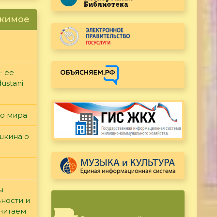
ржимое
- её
ustani
го мира
ушкина о
ы
вности и
считаем