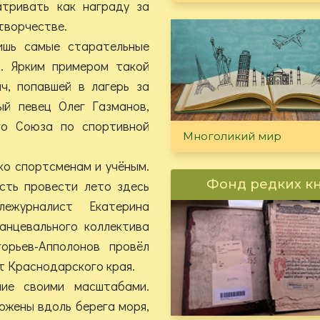
атривать как награду за
 творчестве.
ишь самые старательные
ы. Ярким примером такой
ч, попавшей в лагерь за
ый певец Олег Газманов,
го Союза по спортивной
Многоликий мир
ко спортсменам и учёным.
Фонд редких к
сть провести лето здесь
ежурналист Екатерина
анцевального коллектива
орьев-Апполонов провёл
т Краснодарского края.
ие своими масштабами.
ожены вдоль берега моря,