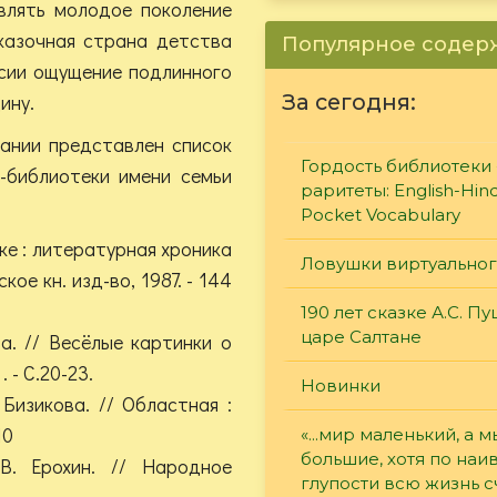
влять молодое поколение
казочная страна детства
Популярное соде
сии ощущение подлинного
ину.
За сегодня:
ании представлен список
Гордость библиотеки 
-библиотеки имени семьи
раритеты: English-Hind
Pocket Vocabulary
ке : литературная хроника
Ловушки виртуально
кое кн. изд-во, 1987. - 144
190 лет сказке А.С. П
царе Салтане
а. // Весёлые картинки о
 - С.20-23.
Новинки
Бизикова. // Областная :
10
«...мир маленький, а м
большие, хотя по наи
В. Ерохин. // Народное
глупости всю жизнь 