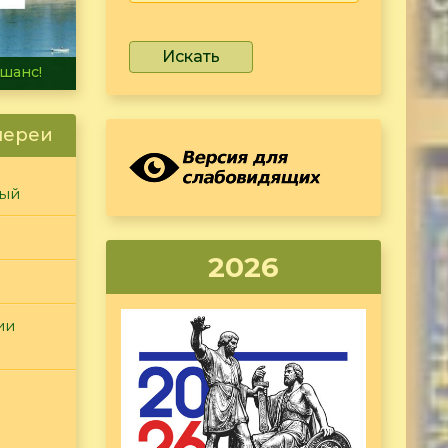
Искать
не тонет
лереи
ный
2026
ии