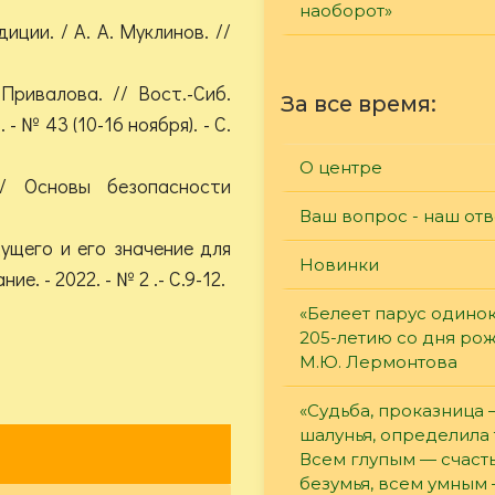
наоборот»
иции. / А. А. Муклинов. //
Привалова. // Вост.-Сиб.
За все время:
 - № 43 (10-16 ноября). - С.
О центре
// Основы безопасности
Ваш вопрос - наш отв
дущего и его значение для
Новинки
е. - 2022. - № 2 .- С.9-12.
«Белеет парус одинок
205-летию со дня ро
М.Ю. Лермонтова
«Судьба, проказница
шалунья, определила 
Всем глупым — счасть
безумья, всем умным