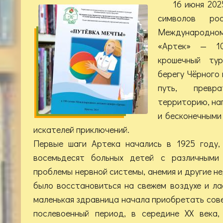
16 июня 202
символов ро
Международн
«Артек» — 1
крошечный тур
берегу Чёрного
путь, превр
территорию, на
и бесконечными
искателей приключений.
Первые шаги Артека начались в 1925 году,
восемьдесят больных детей с различными д
проблемы нервной системы, анемия и другие н
было восстановиться на свежем воздухе и л
маленькая здравница начала приобретать сове
послевоенный период, в середине XX века,