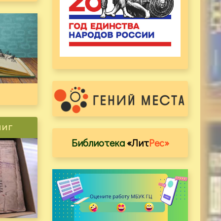
ниг
Библиотека
«Лит
Рес»