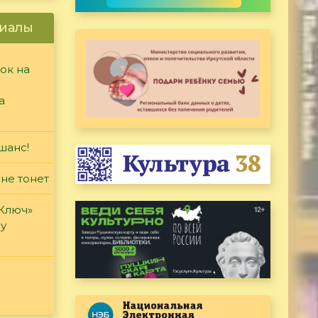
иалы
ок на
а
шанс!
 не тонет
«Ключ»
ду