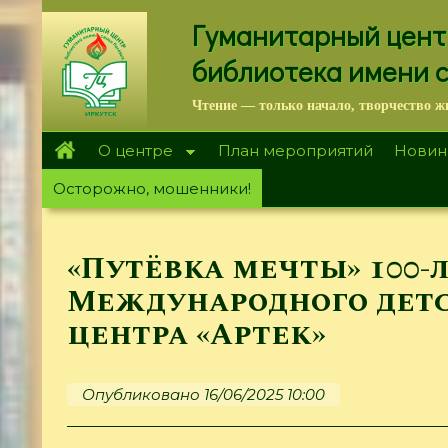
Перейти
Гуманитарный цент
к
основному
библиотека имени 
содержанию
Чтение — только начало, творчество ж
О центре
План мероприятий
Новин
Осторожно, мошенники!
«Путёвка мечты» 100-
Международного дет
центра «Артек»
Опубликовано 16/06/2025 10:00