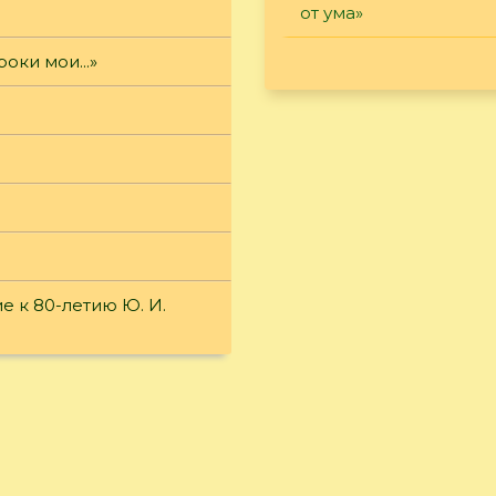
от ума»
роки мои...»
 к 80-летию Ю. И.