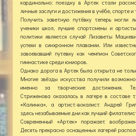
кардинально: поездку в Артек стали рассм
личные заслуги и достижения в учёбе, спорте и
Получить заветную путёвку теперь могли л
ученики школ, лучшие спортсмены и артист
политики является случай Лизаветы Мацкеви
успехи в синхронном плавании. Или известн
завоевавший путевку как чемпион Советско
гимнастике среди юниоров.
Однако дорога в Артек была открыта не толь
Многие звёзды искусства получили возможно
именно за творческие достижения. Тел
Стриженова оказалась в лагере в составе т
«Калинка», а артист-вокалист Андрей Григ
здесь незабываемые дни как лучший филателис
Современный «Артек» поражает воображен
Десять прекрасно оснащенных лагерей распол