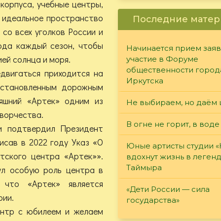
 корпуса, учебные центры,
ь идеальное пространство
Последние матер
 со всех уголков России и
юда каждый сезон, чтобы
Начинается прием заяв
ей солнца и моря.
участие в Форуме
общественности город
едвигаться приходится на
Иркутска
 установленным дорожным
яшний «Артек» одним из
Не выбираем, но даём 
ворчества.
В огне не горит, в воде
и подтвердил Президент
исав в 2022 году Указ «О
Юные артисты студии 
тского центра «Артек»».
вдохнут жизнь в леген
Таймыра
ул особую роль центра в
 что «Артек» является
«Дети России — сила
рии.
государства»
нтр с юбилеем и желаем