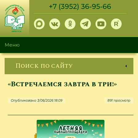
Перейти
+7 (3952) 36-95-66
к
основному
содержанию
Меню
Поиск по сайту
«Встречаемся завтра в три!»
Опубликовано 3/06/2026 18:09
891 просмотр