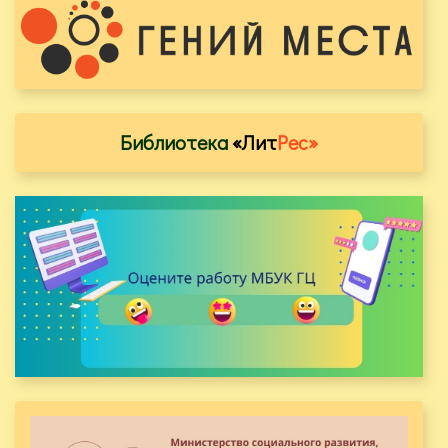
Библиотека
«Лит
Рес»