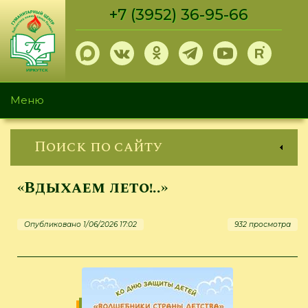
Перейти
+7 (3952) 36-95-66
к
основному
содержанию
Меню
Поиск по сайту
«Вдыхаем лето!..»
Опубликовано 1/06/2026 17:02
932 просмотра