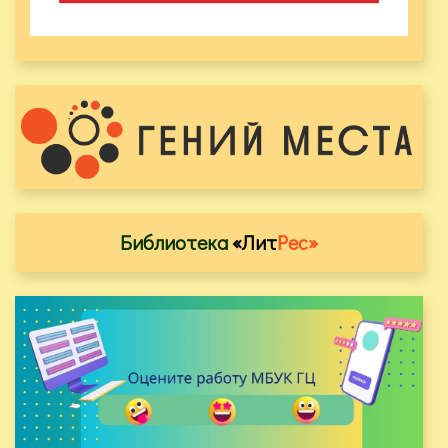
Библиотека
«Лит
Рес»