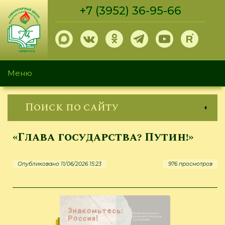
Перейти
+7 (3952) 36-95-66
к
основному
содержанию
Меню
Поиск по сайту
«Глава государства? Путин!»
Опубликовано 11/06/2026 15:23
976 просмотров